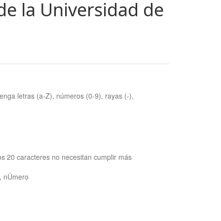
de la Universidad de
nga letras (a-Z), números (0-9), rayas (-),
os 20 caracteres no necesitan cumplir más
ra, nÚmero