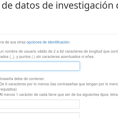
 de datos de investigación 
era de sus otras
opciones de identificación
.
un nombre de usuario válido de 2 a 60 caracteres de longitud que conte
ados (_), y puntos (.) sin caracteres acentuados ni eñes.
traseña debe de contener:
De 6 caracteres por lo menos (las contraseñas que tengan por lo men
requisitos)
Al menos 1 carácter de cada tiene que ser de los siguientes tipos: let