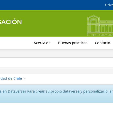
Unive
Acerca de
Buenas prácticas
Contacto
idad de Chile
>
 en Dataverse? Para crear su propio dataverse y personalizarlo, aña