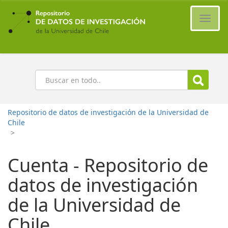
Ir
al
Cambi
contenido
naveg
principal
Buscar
Repositorio de datos de investigación de la Universidad de
Chile
>
Cuenta - Repositorio de
datos de investigación
de la Universidad de
Chile