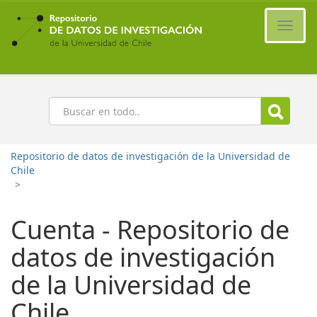
Ir
al
Cambi
contenido
naveg
principal
Buscar
Repositorio de datos de investigación de la Universidad de
Chile
>
Cuenta - Repositorio de
datos de investigación
de la Universidad de
Chile