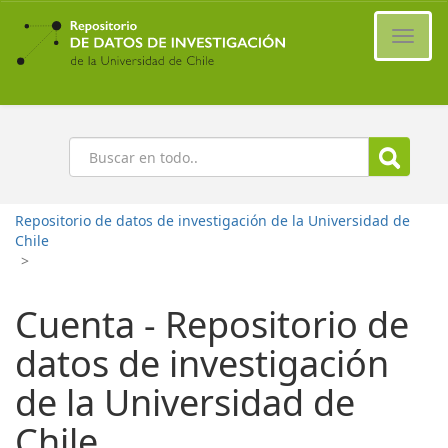
Ir
al
Cambi
contenido
naveg
principal
Buscar
Repositorio de datos de investigación de la Universidad de
Chile
>
Cuenta - Repositorio de
datos de investigación
de la Universidad de
Chile