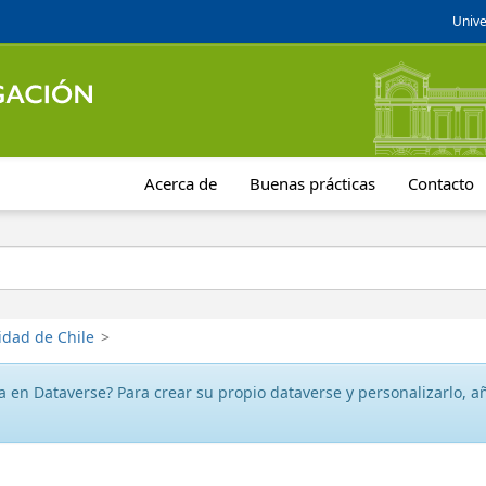
Unive
Acerca de
Buenas prácticas
Contacto
idad de Chile
>
 en Dataverse? Para crear su propio dataverse y personalizarlo, aña