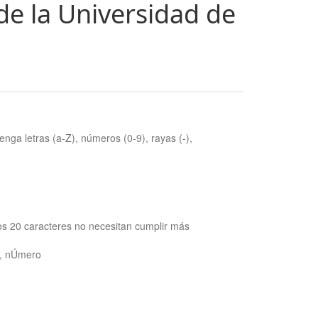
de la Universidad de
nga letras (a-Z), números (0-9), rayas (-),
os 20 caracteres no necesitan cumplir más
ra, nÚmero