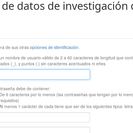
 de datos de investigación 
era de sus otras
opciones de identificación
.
un nombre de usuario válido de 2 a 60 caracteres de longitud que conte
ados (_), y puntos (.) sin caracteres acentuados ni eñes.
traseña debe de contener:
De 6 caracteres por lo menos (las contraseñas que tengan por lo men
requisitos)
Al menos 1 carácter de cada tiene que ser de los siguientes tipos: let