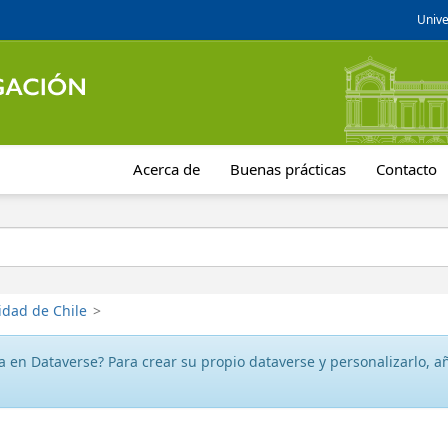
Unive
Acerca de
Buenas prácticas
Contacto
idad de Chile
>
 en Dataverse? Para crear su propio dataverse y personalizarlo, aña