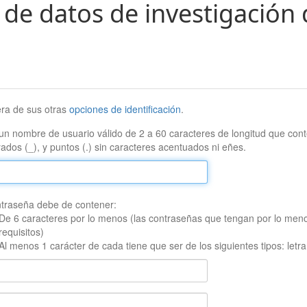
 de datos de investigación 
era de sus otras
opciones de identificación
.
un nombre de usuario válido de 2 a 60 caracteres de longitud que conte
ados (_), y puntos (.) sin caracteres acentuados ni eñes.
traseña debe de contener:
De 6 caracteres por lo menos (las contraseñas que tengan por lo men
requisitos)
Al menos 1 carácter de cada tiene que ser de los siguientes tipos: let