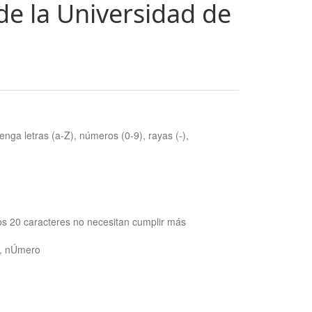
de la Universidad de
nga letras (a-Z), números (0-9), rayas (-),
os 20 caracteres no necesitan cumplir más
ra, nÚmero