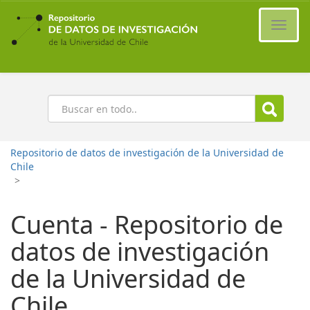
Ir
al
Cambi
contenido
naveg
principal
Buscar
Repositorio de datos de investigación de la Universidad de
Chile
>
Cuenta - Repositorio de
datos de investigación
de la Universidad de
Chile