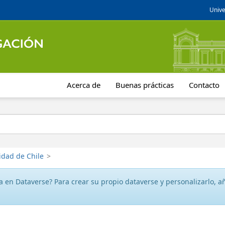
Unive
Acerca de
Buenas prácticas
Contacto
idad de Chile
>
 en Dataverse? Para crear su propio dataverse y personalizarlo, aña