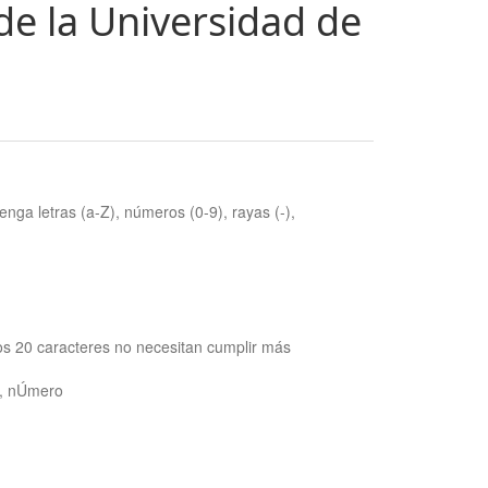
de la Universidad de
nga letras (a-Z), números (0-9), rayas (-),
os 20 caracteres no necesitan cumplir más
ra, nÚmero