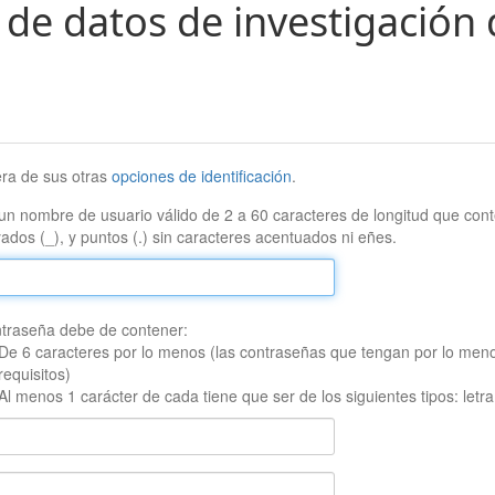
 de datos de investigación 
era de sus otras
opciones de identificación
.
un nombre de usuario válido de 2 a 60 caracteres de longitud que conte
ados (_), y puntos (.) sin caracteres acentuados ni eñes.
traseña debe de contener:
De 6 caracteres por lo menos (las contraseñas que tengan por lo men
requisitos)
Al menos 1 carácter de cada tiene que ser de los siguientes tipos: let