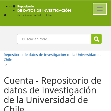
Ir
al
Cambi
contenido
naveg
principal
Buscar
Repositorio de datos de investigación de la Universidad de
Chile
>
Cuenta - Repositorio de
datos de investigación
de la Universidad de
Chile