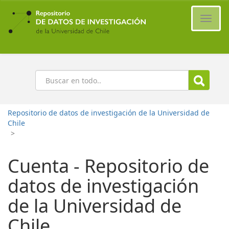
Ir
al
Cambi
contenido
naveg
principal
Buscar
Repositorio de datos de investigación de la Universidad de
Chile
>
Cuenta - Repositorio de
datos de investigación
de la Universidad de
Chile