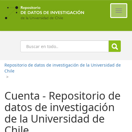
Ir
al
Cambi
contenido
naveg
principal
Buscar
Repositorio de datos de investigación de la Universidad de
Chile
>
Cuenta - Repositorio de
datos de investigación
de la Universidad de
Chile