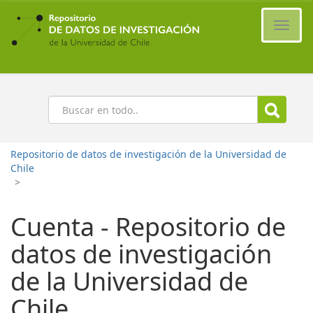
Ir
al
Cambi
contenido
naveg
principal
Buscar
Repositorio de datos de investigación de la Universidad de
Chile
>
Cuenta - Repositorio de
datos de investigación
de la Universidad de
Chile