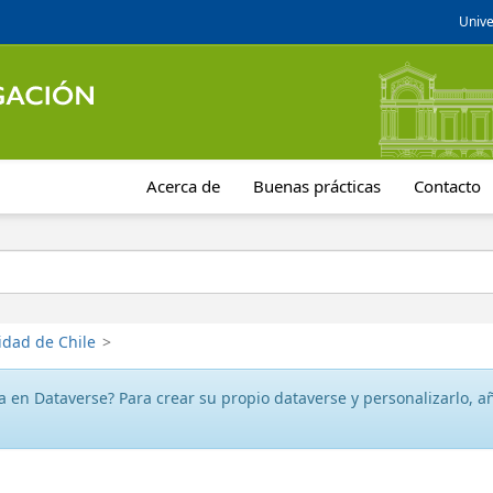
Unive
Acerca de
Buenas prácticas
Contacto
idad de Chile
>
 en Dataverse? Para crear su propio dataverse y personalizarlo, aña