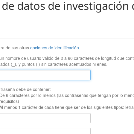
 de datos de investigación 
era de sus otras
opciones de identificación
.
un nombre de usuario válido de 2 a 60 caracteres de longitud que conte
ados (_), y puntos (.) sin caracteres acentuados ni eñes.
traseña debe de contener:
De 6 caracteres por lo menos (las contraseñas que tengan por lo men
requisitos)
Al menos 1 carácter de cada tiene que ser de los siguientes tipos: let