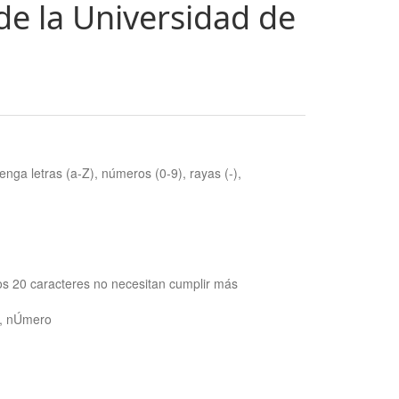
de la Universidad de
nga letras (a-Z), números (0-9), rayas (-),
os 20 caracteres no necesitan cumplir más
ra, nÚmero