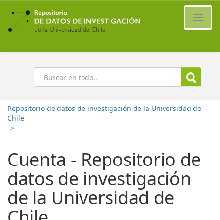
Ir
al
Cambi
contenido
naveg
principal
Buscar
Repositorio de datos de investigación de la Universidad de
Chile
>
Cuenta - Repositorio de
datos de investigación
de la Universidad de
Chile