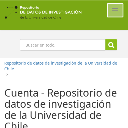
Ir
al
Cambi
contenido
naveg
principal
Buscar
Repositorio de datos de investigación de la Universidad de
Chile
>
Cuenta - Repositorio de
datos de investigación
de la Universidad de
Chile