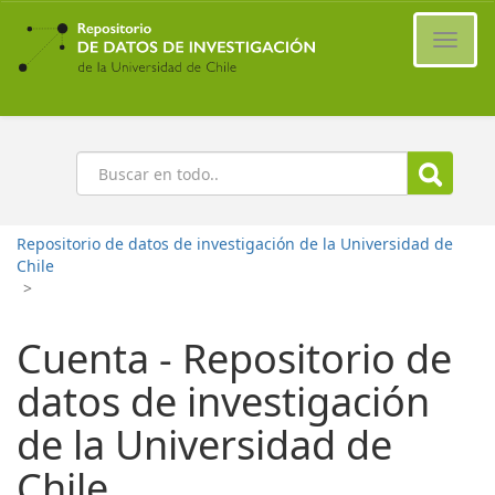
Ir
al
Cambi
contenido
naveg
principal
Buscar
Repositorio de datos de investigación de la Universidad de
Chile
>
Cuenta - Repositorio de
datos de investigación
de la Universidad de
Chile