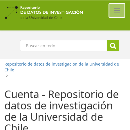
Ir
al
Cambi
contenido
naveg
principal
Buscar
Repositorio de datos de investigación de la Universidad de
Chile
>
Cuenta - Repositorio de
datos de investigación
de la Universidad de
Chile