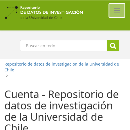
Ir
al
Cambi
contenido
naveg
principal
Buscar
Repositorio de datos de investigación de la Universidad de
Chile
>
Cuenta - Repositorio de
datos de investigación
de la Universidad de
Chile