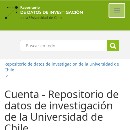
Ir
al
Cambi
contenido
naveg
principal
Buscar
Repositorio de datos de investigación de la Universidad de
Chile
>
Cuenta - Repositorio de
datos de investigación
de la Universidad de
Chile