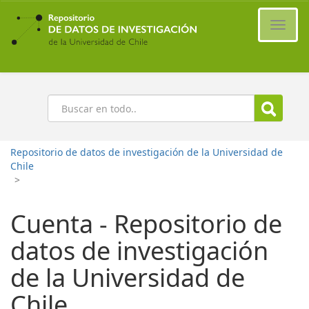
Ir
al
Cambi
contenido
naveg
principal
Buscar
Repositorio de datos de investigación de la Universidad de
Chile
>
Cuenta - Repositorio de
datos de investigación
de la Universidad de
Chile