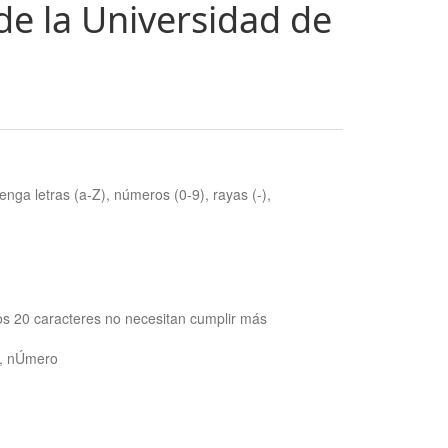
de la Universidad de
nga letras (a-Z), números (0-9), rayas (-),
os 20 caracteres no necesitan cumplir más
ra, nÚmero