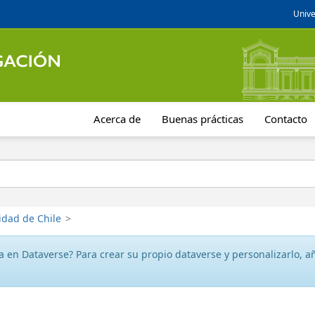
Unive
Acerca de
Buenas prácticas
Contacto
idad de Chile
>
 en Dataverse? Para crear su propio dataverse y personalizarlo, aña