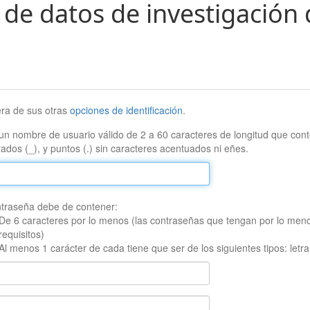
 de datos de investigación 
era de sus otras
opciones de identificación
.
un nombre de usuario válido de 2 a 60 caracteres de longitud que conte
ados (_), y puntos (.) sin caracteres acentuados ni eñes.
traseña debe de contener:
De 6 caracteres por lo menos (las contraseñas que tengan por lo men
requisitos)
Al menos 1 carácter de cada tiene que ser de los siguientes tipos: let