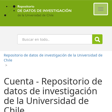
Ir
al
Cambi
contenido
naveg
principal
Buscar
Repositorio de datos de investigación de la Universidad de
Chile
>
Cuenta - Repositorio de
datos de investigación
de la Universidad de
Chile