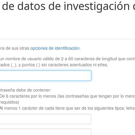
 de datos de investigación 
era de sus otras
opciones de identificación
.
un nombre de usuario válido de 2 a 60 caracteres de longitud que conte
ados (_), y puntos (.) sin caracteres acentuados ni eñes.
traseña debe de contener:
De 6 caracteres por lo menos (las contraseñas que tengan por lo men
requisitos)
Al menos 1 carácter de cada tiene que ser de los siguientes tipos: let