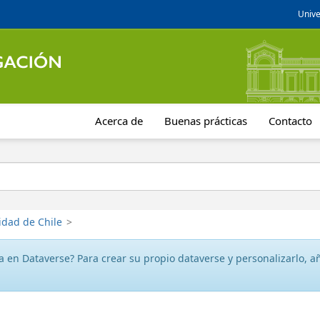
Unive
Acerca de
Buenas prácticas
Contacto
idad de Chile
>
 en Dataverse? Para crear su propio dataverse y personalizarlo, aña