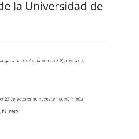
de la Universidad de
nga letras (a-Z), números (0-9), rayas (-),
os 20 caracteres no necesitan cumplir más
ra, nÚmero