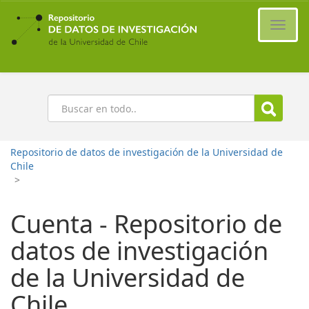
Ir
al
Cambi
contenido
naveg
principal
Buscar
Repositorio de datos de investigación de la Universidad de
Chile
>
Cuenta - Repositorio de
datos de investigación
de la Universidad de
Chile