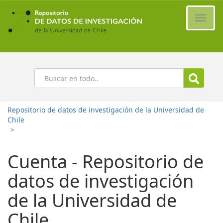
Ir
al
Cambi
contenido
naveg
principal
Buscar
Repositorio de datos de investigación de la Universidad de
Chile
>
Cuenta - Repositorio de
datos de investigación
de la Universidad de
Chile