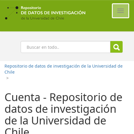
Ir
al
Cambi
contenido
naveg
principal
Buscar
Repositorio de datos de investigación de la Universidad de
Chile
>
Cuenta - Repositorio de
datos de investigación
de la Universidad de
Chile