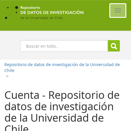
Ir
al
Cambi
contenido
naveg
principal
Buscar
Repositorio de datos de investigación de la Universidad de
Chile
>
Cuenta - Repositorio de
datos de investigación
de la Universidad de
Chile