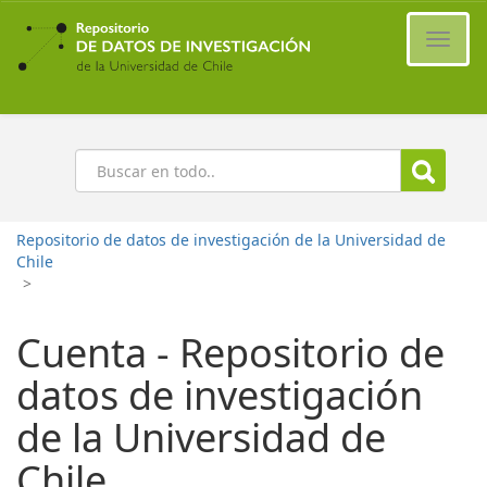
Ir
al
Cambi
contenido
naveg
principal
Buscar
Repositorio de datos de investigación de la Universidad de
Chile
>
Cuenta - Repositorio de
datos de investigación
de la Universidad de
Chile