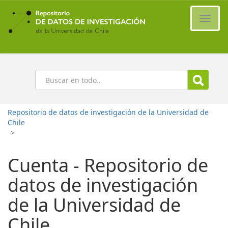
Ir
al
Cambi
contenido
naveg
principal
Buscar
Repositorio de datos de investigación de la Universidad de
Chile
>
Cuenta - Repositorio de
datos de investigación
de la Universidad de
Chile