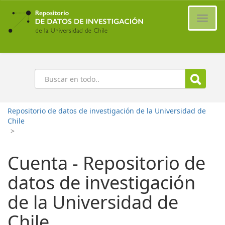
Ir
al
Cambi
contenido
naveg
principal
Buscar
Repositorio de datos de investigación de la Universidad de
Chile
>
Cuenta - Repositorio de
datos de investigación
de la Universidad de
Chile