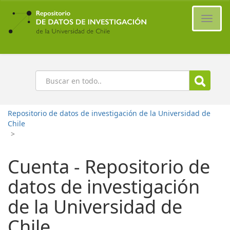
Ir
al
Cambi
contenido
naveg
principal
Buscar
Repositorio de datos de investigación de la Universidad de
Chile
>
Cuenta - Repositorio de
datos de investigación
de la Universidad de
Chile