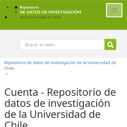
Ir
al
Cambi
contenido
naveg
principal
Buscar
Repositorio de datos de investigación de la Universidad de
Chile
>
Cuenta - Repositorio de
datos de investigación
de la Universidad de
Chile