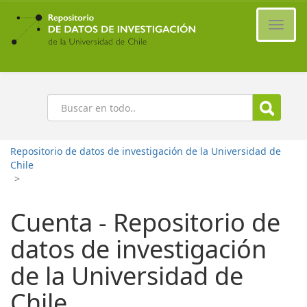
Ir
al
Cambi
contenido
naveg
principal
Buscar
Repositorio de datos de investigación de la Universidad de
Chile
>
Cuenta - Repositorio de
datos de investigación
de la Universidad de
Chile