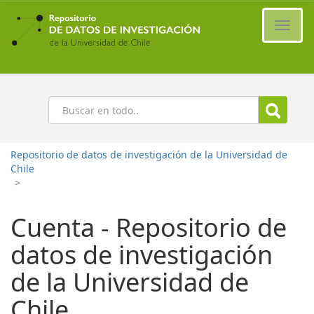
Ir
al
Cambi
contenido
naveg
principal
Buscar
Repositorio de datos de investigación de la Universidad de
Chile
>
Cuenta - Repositorio de
datos de investigación
de la Universidad de
Chile