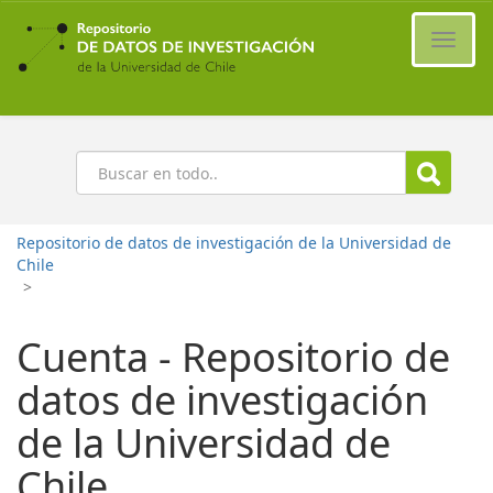
Ir
al
Cambi
contenido
naveg
principal
Buscar
Repositorio de datos de investigación de la Universidad de
Chile
>
Cuenta - Repositorio de
datos de investigación
de la Universidad de
Chile