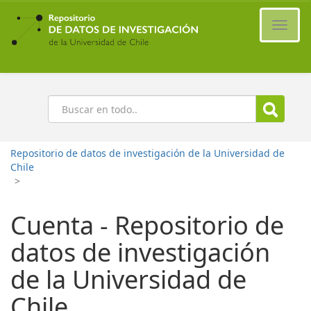
Ir
al
Cambi
contenido
naveg
principal
Buscar
Repositorio de datos de investigación de la Universidad de
Chile
>
Cuenta - Repositorio de
datos de investigación
de la Universidad de
Chile