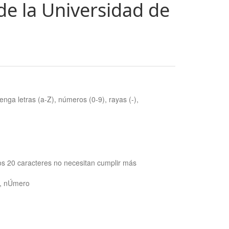
de la Universidad de
nga letras (a-Z), números (0-9), rayas (-),
os 20 caracteres no necesitan cumplir más
ra, nÚmero