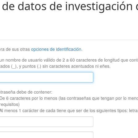
 de datos de investigación 
era de sus otras
opciones de identificación
.
un nombre de usuario válido de 2 a 60 caracteres de longitud que conte
ados (_), y puntos (.) sin caracteres acentuados ni eñes.
traseña debe de contener:
De 6 caracteres por lo menos (las contraseñas que tengan por lo men
requisitos)
Al menos 1 carácter de cada tiene que ser de los siguientes tipos: let