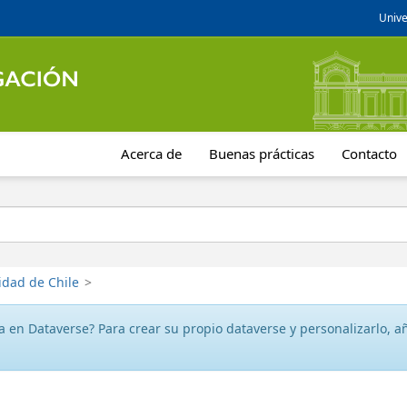
Unive
Acerca de
Buenas prácticas
Contacto
idad de Chile
>
 en Dataverse? Para crear su propio dataverse y personalizarlo, aña