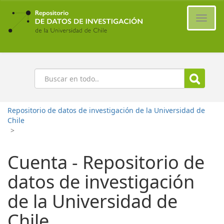
Ir
al
Cambi
contenido
naveg
principal
Buscar
Repositorio de datos de investigación de la Universidad de
Chile
>
Cuenta - Repositorio de
datos de investigación
de la Universidad de
Chile