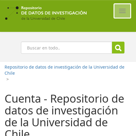
Ir
al
Cambi
contenido
naveg
principal
Buscar
Repositorio de datos de investigación de la Universidad de
Chile
>
Cuenta - Repositorio de
datos de investigación
de la Universidad de
Chile