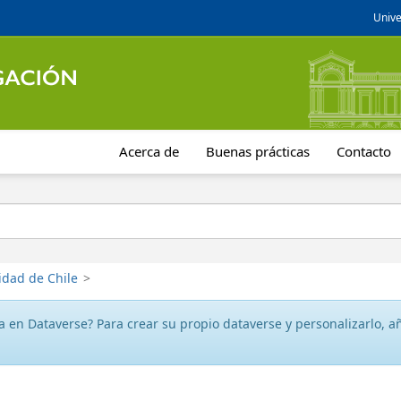
Unive
Acerca de
Buenas prácticas
Contacto
idad de Chile
>
 en Dataverse? Para crear su propio dataverse y personalizarlo, aña