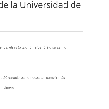
de la Universidad de
nga letras (a-Z), números (0-9), rayas (-),
os 20 caracteres no necesitan cumplir más
ra, nÚmero