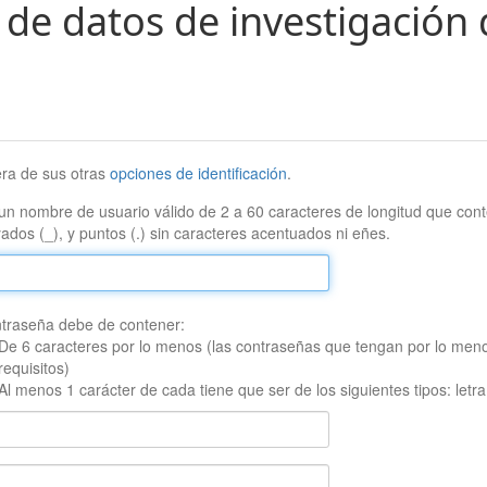
 de datos de investigación 
era de sus otras
opciones de identificación
.
un nombre de usuario válido de 2 a 60 caracteres de longitud que conte
ados (_), y puntos (.) sin caracteres acentuados ni eñes.
traseña debe de contener:
De 6 caracteres por lo menos (las contraseñas que tengan por lo men
requisitos)
Al menos 1 carácter de cada tiene que ser de los siguientes tipos: let