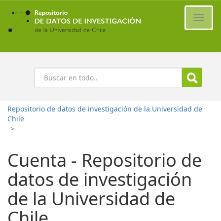
Ir
al
Cambi
contenido
naveg
principal
Buscar
Repositorio de datos de investigación de la Universidad de
Chile
>
Cuenta - Repositorio de
datos de investigación
de la Universidad de
Chile