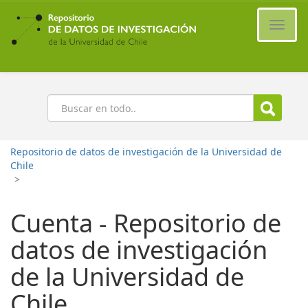
Ir
al
Cambi
contenido
naveg
principal
Buscar
Repositorio de datos de investigación de la Universidad de
Chile
>
Cuenta - Repositorio de
datos de investigación
de la Universidad de
Chile