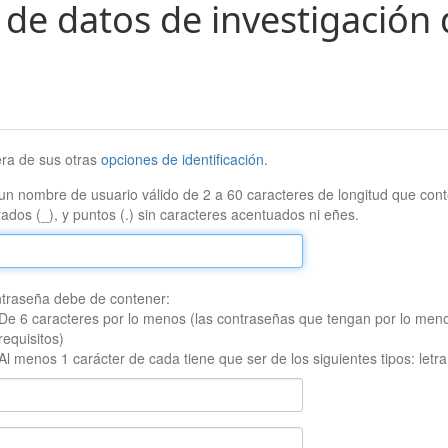
 de datos de investigación 
era de sus otras
opciones de identificación
.
un nombre de usuario válido de 2 a 60 caracteres de longitud que conte
ados (_), y puntos (.) sin caracteres acentuados ni eñes.
traseña debe de contener:
De 6 caracteres por lo menos (las contraseñas que tengan por lo men
requisitos)
Al menos 1 carácter de cada tiene que ser de los siguientes tipos: let