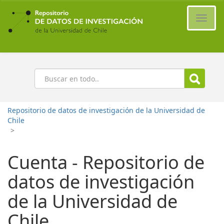
Ir
al
Cambi
contenido
naveg
principal
Buscar
Repositorio de datos de investigación de la Universidad de
Chile
>
Cuenta - Repositorio de
datos de investigación
de la Universidad de
Chile