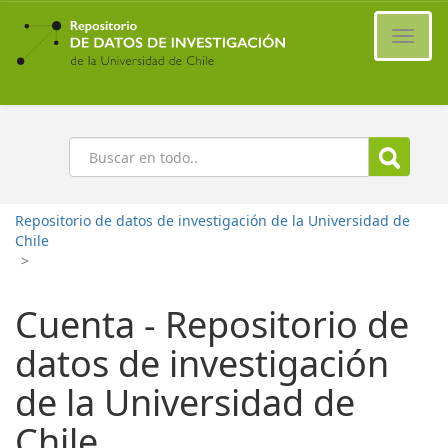
Ir
al
Cambi
contenido
naveg
principal
Buscar
Repositorio de datos de investigación de la Universidad de
Chile
>
Cuenta - Repositorio de
datos de investigación
de la Universidad de
Chile