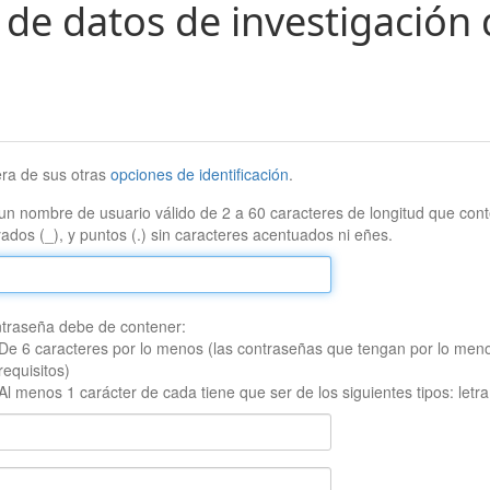
 de datos de investigación 
era de sus otras
opciones de identificación
.
un nombre de usuario válido de 2 a 60 caracteres de longitud que conte
ados (_), y puntos (.) sin caracteres acentuados ni eñes.
traseña debe de contener:
De 6 caracteres por lo menos (las contraseñas que tengan por lo men
requisitos)
Al menos 1 carácter de cada tiene que ser de los siguientes tipos: let