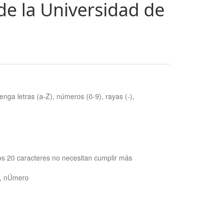
de la Universidad de
nga letras (a-Z), números (0-9), rayas (-),
os 20 caracteres no necesitan cumplir más
ra, nÚmero