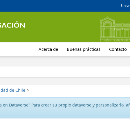
Unive
Acerca de
Buenas prácticas
Contacto
idad de Chile
>
 en Dataverse? Para crear su propio dataverse y personalizarlo, aña