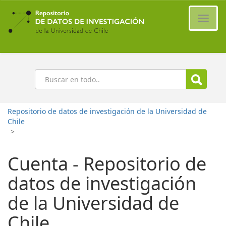
Ir
al
Cambi
contenido
naveg
principal
Buscar
Repositorio de datos de investigación de la Universidad de
Chile
>
Cuenta - Repositorio de
datos de investigación
de la Universidad de
Chile