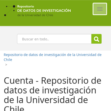
Ir
al
Cambi
contenido
naveg
principal
Buscar
Repositorio de datos de investigación de la Universidad de
Chile
>
Cuenta - Repositorio de
datos de investigación
de la Universidad de
Chile