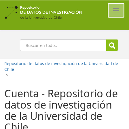
Ir
al
Cambi
contenido
naveg
principal
Buscar
Repositorio de datos de investigación de la Universidad de
Chile
>
Cuenta - Repositorio de
datos de investigación
de la Universidad de
Chile