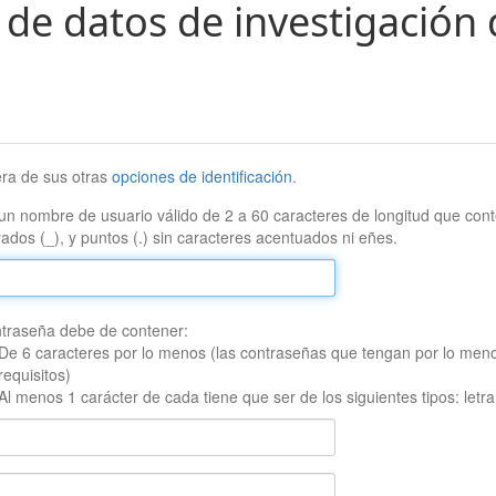
 de datos de investigación 
era de sus otras
opciones de identificación
.
un nombre de usuario válido de 2 a 60 caracteres de longitud que conte
ados (_), y puntos (.) sin caracteres acentuados ni eñes.
traseña debe de contener:
De 6 caracteres por lo menos (las contraseñas que tengan por lo men
requisitos)
Al menos 1 carácter de cada tiene que ser de los siguientes tipos: let